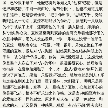
屋，已经很不错了…他能感觉到乐知之对?他有?感情，但是
选择和感情并不能一概而论。这节骨眼上，他也不知道是该
乘胜追击，还是静候佳音。“把手伸出来。”思绪万千，突然
听到这么一句话，夏燎不明所以的伸出手，就感到一只软软
的小手被放了上来，还顺着他的手指，插入指缝。痒痒的，
从?指尖到心尖。夏燎甚至听到安静的走廊充斥着他那吵闹的
心脏律动声，闹的人发热发燥。“你…”乐知之没管一脸呆住
的夏燎，继续命令道：“弯腰。”嗯…很乖。乐知之抱住了半
弯腰的夏燎，紧贴对?方?胸膛，能感觉到放在结实胸肌上的
手掌，被心脏怦怦撞击着。偷笑一声把脸埋进去，这感觉就
像是整个人嵌在了对?方?的怀中，很温暖很安心。然后她倏
地抽身，在夏燎脸颊啵了一个，才一脸从?容地对?崩坏的夏
燎说了声晚安。果然，只要我?不尴尬，尴尬地就是别人！乐
知之靠在刚关上的门后，缓了缓神，太刺激了。明明只是再
普通不过的拥抱，牵手，人一旦换成了夏燎，心脏就开心的
像是要飞起，根本不听乐知之的使唤。这是当?初跟甄宥乾谈
恋爱完全不一样的感觉。原来和别人在一起是一种感觉，和
喜欢的人一起又是另一种感觉。糟糕，有?点不想?再考虑那