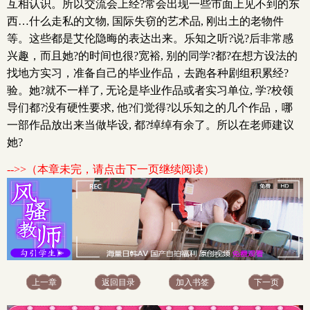
互相认识。所以交流会上经?常会出现一些市面上见不到的东
西…什么走私的文物, 国际失窃的艺术品, 刚出土的老物件
等。这些都是艾伦隐晦的表达出来。乐知之听?说?后非常感
兴趣，而且她?的时间也很?宽裕, 别的同学?都?在想方设法的
找地方实习，准备自己的毕业作品，去跑各种剧组积累经?
验。她?就不一样了, 无论是毕业作品或者实习单位, 学?校领
导们都?没有硬性要求, 他?们觉得?以乐知之的几个作品，哪
一部作品放出来当做毕设, 都?绰绰有余了。所以在老师建议
她?
-->>（本章未完，请点击下一页继续阅读）
上一章
返回目录
加入书签
下一页