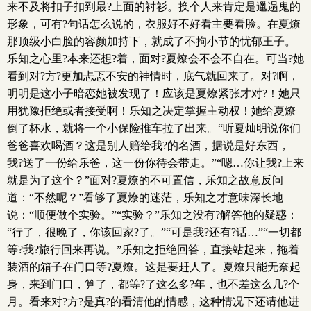
来不及将扣子扣到最?上面的衬衫。换个人来肯定是邋遢鬼的
形象，可有?句话怎么说的，衣服好不好看主要看脸。在夏燎
那顶级小白脸的容颜加持下，就成了不拘小节的忧郁王子。
乐知之心里?本来还想?着，面对?夏燎会不会不自在。可当?她
看到对?方?更加忐忑不安的神情时，底气就回来了。对?啊，
明明是这小子暗恋她被发现了！应该是夏燎紧张才对?！她只
用犹豫拒绝或者接受啊！乐知之决定掌握主动权！她给夏燎
倒了杯水，就将一个小保险推车拉了出来。“听夏灿明说你们
爸爸喜欢喝酒？这是别人赔给我?的名酒，据说是好东西，
我?送了一份给乐爸，这一份你待会带走。”“嗯…你让我?上来
就是为了这个？”面对?夏燎的不可置信，乐知之故意反问
道：“不然呢？”看够了夏燎的迷茫，乐知之才意味深长地
说：“顺便做个实验。”“实验？”乐知之没有?解答他的疑惑：
“行了，很晚了，你该回家?了。”“可是我?还有?话…”“一切都
等?我?旅行回来再说。”乐知之拒绝回答，直接站起来，拖着
装酒的箱子在门口等?夏燎。这是要赶人了。夏燎只能无奈起
身，来到门口，算了，都等?了这么多?年，也不差这么几?个
月。看来对?方?是真?的看清他的情感，这种情况下还请他进