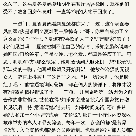
么久了。这头夏爸夏妈夏灿明坐在客厅昏昏欲睡，就在他们
受不了准备回房休息时，一直等?待的人终于回来了。
一进门，夏爸夏妈看到夏燎都惊呆了，这，这个满面春
风的家?伙是谁啊？夏灿明一脸惊奇：“哥，你表白成功了？
这么高?兴？”“什么？夏燎有?喜欢的人了？”/“是哪家?孩子！
我?们见过吗！”夏燎控制不住自己的心情，乐知之虽然说等?
她回国?再给答案，但是今晚…怎么看…都算是答应了吧。可
恶，明明对?方?那么镇定，他却激动到大脑死机。想?起最?后
那温柔的一吻，他耳根脸颊又开始升温，他故作冷漠的无视
众人，笔直上楼离开了这是非之地。“啊，我?大哥，他是脸
红了吧？”他懵逼地询问爸妈，却在俩人的铁锤下，将刚才没
有?透露的情报都说了个一干二净。 开启旅程第一站因为之前
合作的非常愉快, 艾伦在得?知乐知之准备挑几个国家旅行增
长见识后，特?意邀请她?过去玩，如果时间充裕, 还准备带
她?去参加一个小型交流会。艾伦说?, 那是一个行业内资深收
藏家举办的私人珍品交流会。每年一次，参会的都?是各界
名?流，入会资格也都?是会员邀请制。也就是说?内部人员都?