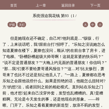
首页
上一章
返回目录
下一页
系统强迫我花钱 第93（1 /
护眼
关灯
大
中
小
2）
但是她现在还不确定，自己对?他到底是…“咳咳，行
了，上来说话吧，我?跟前台打?招呼了。”乐知之没说她怎么
知道夏燎在楼下，夏燎也没问，顺从?的在前台拿了房卡，进
了电梯。“卧槽卧槽超级大帅哥啊！这就是富婆的快乐吗？”
“说不定是普通朋友？”“大晚上约见面的普通朋友！你信吗？”
“那…我?们要不要给萧哥通风报信？”“这…对?比太惨烈，萧
哥来了也比不过还是别让他丢人了。”一路上，夏燎都在思考
乐知之会跟他说些什么。如果是拒绝的话，他能怎么扭转对?
方?的想?法，或者回到之前的相处模式。直到站在乐知之门
前，他才想?起来自己没穿外套，发型也乱糟糟的。真?是糟
糕啊。无论是今天发生的事，还是他现在的形象。——咔
嚓。门开了。乐知之看着夏燎的新造型，放浪不羁的发型，