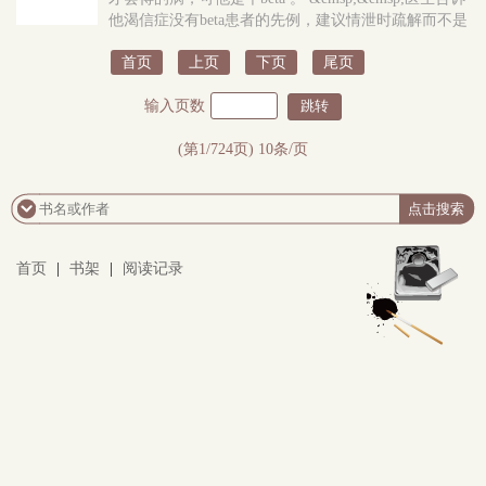
他渴信症没有beta患者的先例，建议情泄时疏解而不是
大量使用抑制剂，最好是交个alpha男朋友。可江寒最最
首页
上页
下页
尾页
讨厌的就是和任何人有感情牵..
输入页数
(第1/724页) 10条/页
首页
|
书架
|
阅读记录