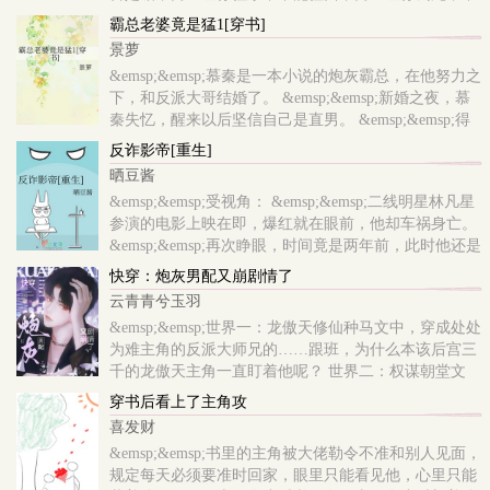
能苟活。】 &emsp;&emsp;【一名优秀的忠犬应该将男
霸总老婆竟是猛1[穿书]
主的安危放在首位，男主生病你陪护，男主..
景萝
&emsp;&emsp;慕秦是一本小说的炮灰霸总，在他努力之
下，和反派大哥结婚了。 &emsp;&emsp;新婚之夜，慕
秦失忆，醒来以后坚信自己是直男。 &emsp;&emsp;得
知自己老婆是男人，慕秦：这不合理，我怎么是弯的？
反诈影帝[重生]
&emsp;&emsp;为恢复记忆，慕秦勉强和大哥生活在..
晒豆酱
&emsp;&emsp;受视角： &emsp;&emsp;二线明星林凡星
参演的电影上映在即，爆红就在眼前，他却车祸身亡。
&emsp;&emsp;再次睁眼，时间竟是两年前，此时他还是
十八线小糊咖，凭脸混圈，和20岁影帝秦昕谈地下情。
快穿：炮灰男配又崩剧情了
&emsp;&emsp;但这个影帝男友会冷暴力、pua、劈腿，
云青青兮玉羽
借..
&emsp;&emsp;世界一：龙傲天修仙种马文中，穿成处处
为难主角的反派大师兄的……跟班，为什么本该后宫三
千的龙傲天主角一直盯着他呢？ 世界二：权谋朝堂文
中，他是恶毒愚蠢爱美纨绔假·万人嫌，对照组是品格
穿书后看上了主角攻
高洁才华横溢真·万人迷..
喜发财
&emsp;&emsp;书里的主角被大佬勒令不准和别人见面，
规定每天必须要准时回家，眼里只能看见他，心里只能