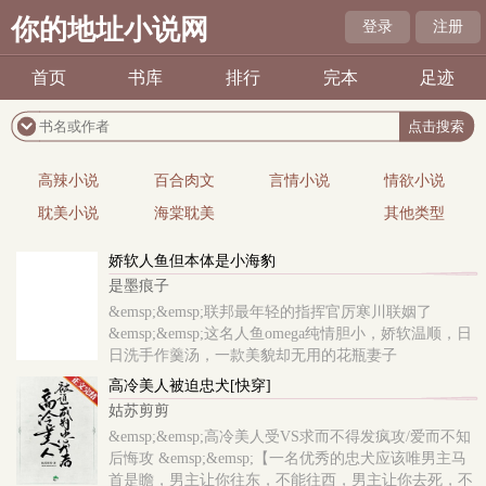
你的地址小说网
登录
注册
首页
书库
排行
完本
足迹
高辣小说
百合肉文
言情小说
情欲小说
耽美小说
海棠耽美
其他类型
娇软人鱼但本体是小海豹
是墨痕子
&emsp;&emsp;联邦最年轻的指挥官厉寒川联姻了
&emsp;&emsp;这名人鱼omega纯情胆小，娇软温顺，日
日洗手作羹汤，一款美貌却无用的花瓶妻子
&emsp;&emsp;新婚当晚，他俊脸一沉，没等..
高冷美人被迫忠犬[快穿]
姑苏剪剪
&emsp;&emsp;高冷美人受VS求而不得发疯攻/爱而不知
后悔攻 &emsp;&emsp;【一名优秀的忠犬应该唯男主马
首是瞻，男主让你往东，不能往西，男主让你去死，不