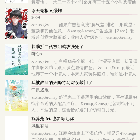
装着他，一天二十四个小时必须有二十五个小时想着他
&emsp;&emsp;主角深感折磨，一心想回到自己的白月光
今天老板又爆炸
身边，于是，他逃，他追，..
9009
&emsp;&emsp;如果广告创意按“脾气差”排名，那就是：
董焱和其他创意。 &emsp;&emsp;广告热店【Zero】老
板兼创意大脑董焱，业内人称“疯狗”。 &emsp;&emsp;
哪怕两擒戛纳金狮大奖，业内最广为流传的，依然是他
装乖拆二代被阴鸷攻强宠了
“百人砍”的传说。 &emsp;&emsp;前商务总监蓄谋跳
狩心x
槽，..
&emsp;&emsp;白槿华是个拆二代，他漂亮凉薄，却又偶
尔喜欢装乖，跟人谈点虚情假意。 &emsp;&emsp;最近
他养了一个小情人，本来大家玩得挺好，谁知道小情人
居然演技不好，喝醉了叫出另外一个人的名字。
我被醉酒的天降竹马深夜敲门了
&emsp;&emsp;那人是秦家掌权者秦邺，豪门望族，..
中原逐鹿
&emsp;&emsp;舒词患上了很严重的口欲症，医生说最好
找个亲近的人配合治疗。 &emsp;&emsp;他暂时找不到
人，幸运的是，这会恰好遇到了幼时白月光。
&emsp;&emsp;他追了白月光一段时间。 &emsp;&emsp;
就算是Beta也要标记你
对方是个冷脸酷哥，态度不冷不淡，却在某晚发来一条
风里有酒
很露骨的消..
&emsp;&emsp;江寒突然患上了渴信症，就是只有omega
才会得的病，可他是个beta 。 &emsp;&emsp;医生告诉